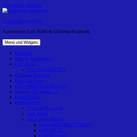
Zum Inhalt springen
AugenOhr-Frankfurt
Autorenduo Lutz Riehl & Christina Kupczak
Menü und Widgets
Startseite
Was ist AugenOhr?
Lutz Riehl
TOASTMASTERS
Christina Kupczak
Haus am Dom
SALOMES BOTSCHAFT
Wussten Sie schon…?
Kulturfenster
Publikationen
Christina Kupczak
Lutz Riehl
Buch-Shop (BoD)
SALOMES BOTSCHAFT
GAUDETE
ÜBERFAHRT