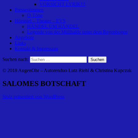
VORSICHT LYRIK!!!
Pressestimmen
O-Töne
Hörspiel – Theater – EVS
HÄNDEL UM HÄNDEL
Legende von der Müllhalde unter dem Regenbogen
Angebote
Links
Kontakt & Impressum
Suchen nach:
© 2018 AugenOhr – Autorenduo Lutz Riehl & Christina Kupczak
SALOMES BOTSCHAFT
Stolz präsentiert von WordPress